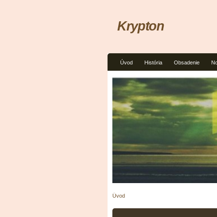
Krypton
Úvod
História
Obsadenie
No
Úvod