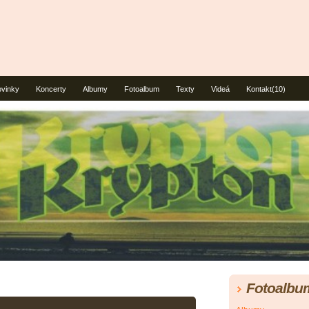
vinky
Koncerty
Albumy
Fotoalbum
Texty
Videá
Kontakt(10)
Fotoalbu