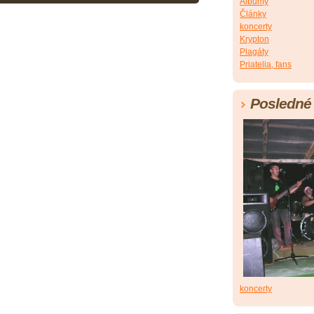
Albumy
Články
koncerty
Krypton
Plagáty
Priatelia, fans
Posledné 
koncerty